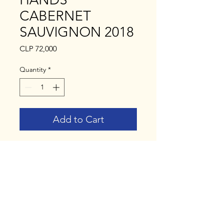
CABERNET
SAUVIGNON 2018
Price
CLP 72,000
Quantity
*
Add to Cart
(Normal $19.990 - Descuento
$12.000 c/u)
Cosecha 2018
Composición varietal: 75 %
Cabernet Sauvignon 25%